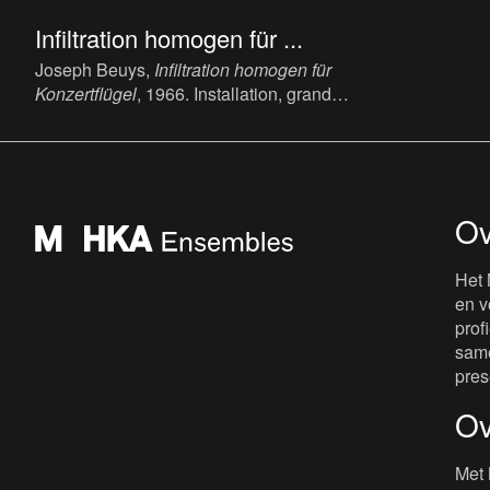
Infiltration homogen für ...
Joseph Beuys,
Infiltration homogen für
Konzertflügel
, 1966. Installation, grand
piano, grey felt, cross in red fabric, 100 x
152 x 240 cm.
Ov
Het 
en v
prof
same
pres
Ov
Met 