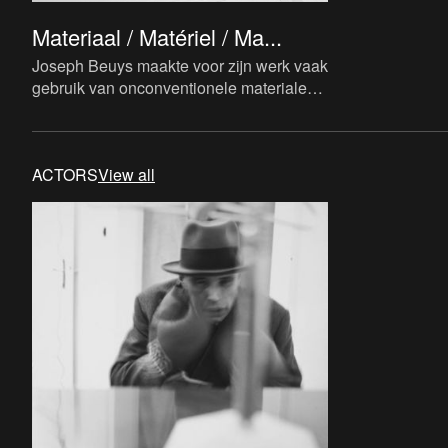
Materiaal / Matériel / Ma...
Joseph Beuys maakte voor zijn werk vaak
gebruik van onconventionele materialen.
Ze vervullen een belangrijke functie en
zijn opgebouwd uit co
ACTORS
View all