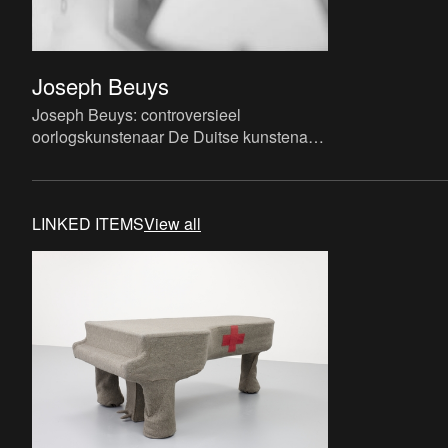
Joseph Beuys
Joseph Beuys: controversieel
oorlogskunstenaar De Duitse kunstenaar
Joseph Heinrich Beuys groeit op als een
bijzonder muzikaal getalentee
LINKED ITEMS
View all