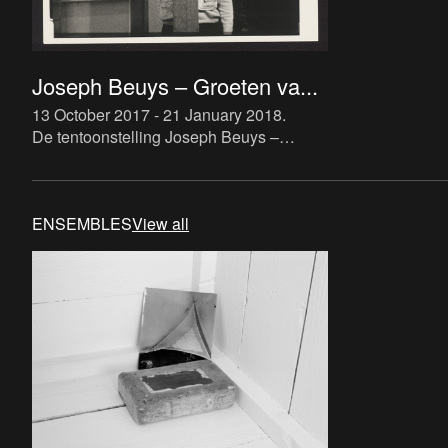
Joseph Beuys – Groeten va...
13 October 2017 - 21 January 2018
.
De tentoonstelling Joseph Beuys –
Groeten van de Euraziaat onderzoekt
zowel de activiteiten van Beuys in
Antwerpen in de jaren zestig en zeve
ENSEMBLES
View all