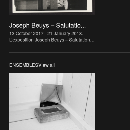
Joseph Beuys – Salutatio...
13 October 2017 - 21 January 2018
.
L’exposition Joseph Beuys – Salutations
d’Eurasie tentera de considérer à la fois
les activités de Beuys à Anvers durant les
années 60 et 70
ENSEMBLES
View all