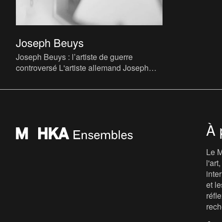
Joseph Beuys
Joseph Beuys : l’artiste de guerre
controversé L'artiste allemand Joseph
Heinrich Beuys (Krefeld, 1921 -
Düsseldorf, 1986) affiche dès so
À 
Le M
l'ar
inte
et le
réfl
rech