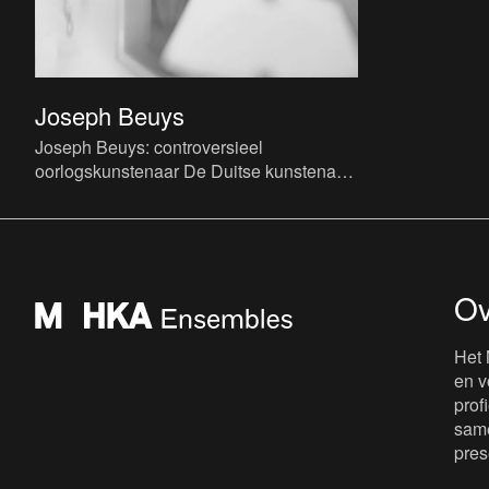
Joseph Beuys
Joseph Beuys: controversieel
oorlogskunstenaar De Duitse kunstenaar
Joseph Heinrich Beuys groeit op als een
bijzonder muzikaal getalentee
Ov
Het 
en v
prof
same
pres