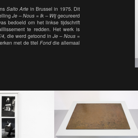
ens
Salto Arte
in Brussel in 1975. Dit
elling
Je – Nous = Ik – Wij
gecureerd
bedoeld om het linkse tijdschrift
llissement te redden. Het werk is
/4,
die werd getoond in
Je – Nous =
rken met de titel
Fond
die allemaal