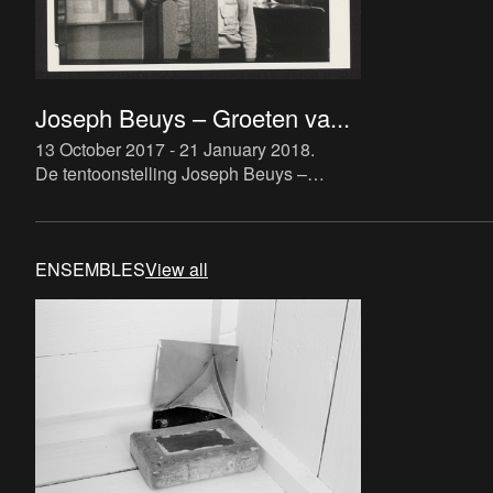
Joseph Beuys – Groeten va...
13 October 2017 - 21 January 2018
.
De tentoonstelling Joseph Beuys –
Groeten van de Euraziaat onderzoekt
zowel de activiteiten van Beuys in
Antwerpen in de jaren zestig en zeve
ENSEMBLES
View all