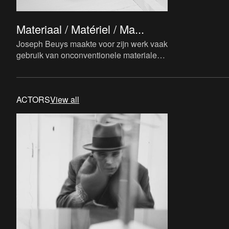
Materiaal / Matériel / Ma...
Joseph Beuys maakte voor zijn werk vaak
gebruik van onconventionele materialen.
Ze vervullen een belangrijke functie en
zijn opgebouwd uit co
ACTORS
View all