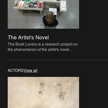
The Artist's Novel
The Book Lovers is a research project on
the phenomenon of the artist's novel
curated by David Maroto and Joanna
Zielińska. The central quest
ACTORS
View all