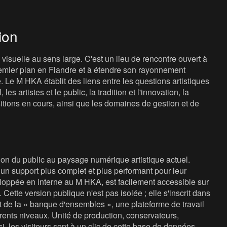
ion
isuelle au sens large. C'est un lieu de rencontre ouvert à
 premier plan en Flandre et à étendre son rayonnement
e. Le M HKA établit des liens entre les questions artistiques
les artistes et le public, la tradition et l'innovation, la
sitions en cours, ainsi que les domaines de gestion et de
ion du public au paysage numérique artistique actuel.
n support plus complet et plus performant pour leur
eloppée en interne au M HKA, est facilement accessible sur
Cette version publique n'est pas isolée ; elle s'inscrit dans
 de la « banque d'ensembles », une plateforme de travail
rents niveaux. Unité de production, conservateurs,
si, les visiteurs sont à un clic de cette base de données