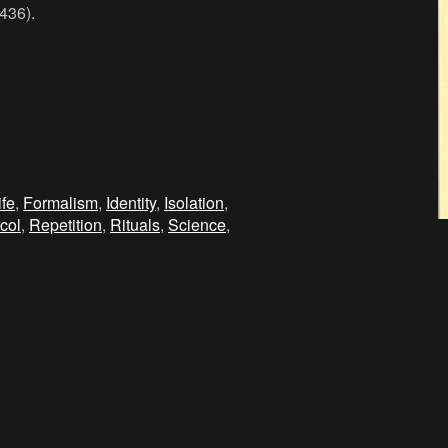
436).
ife
,
Formalism
,
Identity
,
Isolation
,
col
,
Repetition
,
Rituals
,
Science
,