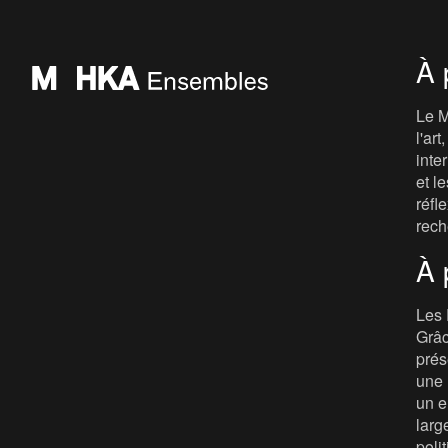
À 
Le M
l'ar
inte
et le
réfl
rech
À 
Les 
Grâc
prés
une 
un e
larg
poli