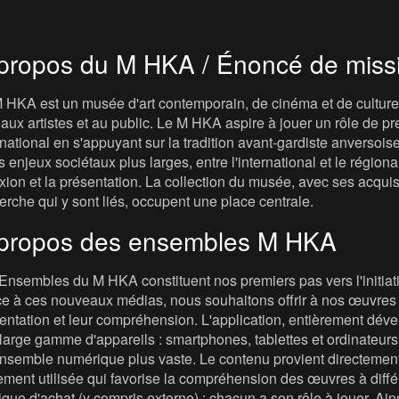
propos du M HKA / Énoncé de miss
 HKA est un musée d'art contemporain, de cinéma et de culture v
t, aux artistes et au public. Le M HKA aspire à jouer un rôle de
rnational en s'appuyant sur la tradition avant-gardiste anversois
s enjeux sociétaux plus larges, entre l'international et le régional, 
exion et la présentation. La collection du musée, avec ses acqui
erche qui y sont liés, occupent une place centrale.
propos des ensembles M HKA
Ensembles du M HKA constituent nos premiers pas vers l'initiat
e à ces nouveaux médias, nous souhaitons offrir à nos œuvres u
entation et leur compréhension. L'application, entièrement dév
large gamme d'appareils : smartphones, tablettes et ordinateurs. 
nsemble numérique plus vaste. Le contenu provient directement
ement utilisée qui favorise la compréhension des œuvres à diffé
tique d'achat (y compris externe) : chacun a son rôle à jouer. Ain