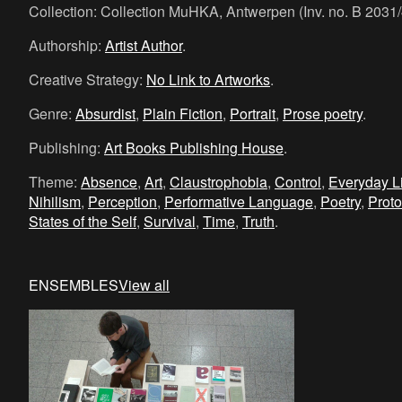
Collection: Collection MuHKA, Antwerpen (Inv. no. B 2031/
Authorship:
Artist Author
.
Creative Strategy:
No Link to Artworks
.
Genre:
Absurdist
,
Plain Fiction
,
Portrait
,
Prose poetry
.
Publishing:
Art Books Publishing House
.
Theme:
Absence
,
Art
,
Claustrophobia
,
Control
,
Everyday L
Nihilism
,
Perception
,
Performative Language
,
Poetry
,
Proto
States of the Self
,
Survival
,
Time
,
Truth
.
ENSEMBLES
View all