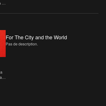
A a
ion
For The City and the World
Pas de description.
 a
ats,
e