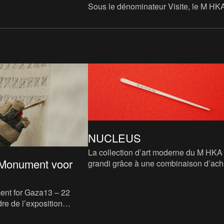
Sous le dénominateur Visite, le M HK
organisé régulièrement – en coopérat
avec LOCUS, le Service de
bibliothèques, de centres communaut
NUCLEUS
La collection d’art moderne du M HKA
Monument voor
grandi grâce à une combinaison d’ach
de dons et d’emprunts de longue duré
de diverses collections
nt for Gaza13 – 22
efuse_d, le M HKA