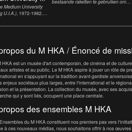
bestaande raketten te gebruiken om
e Medium University
(nucleair) afval naar de zon te schiete
g U.I.A.)
, 1972-1982.
[Proposal to Use Existing Rockets for
, plastic, paint, plexi,
Shooting (Nuclear) Refuse to the Sun]
.
1975. Print, ink, paper, 115 x 98.5 cm.
propos du M HKA / Énoncé de miss
 HKA est un musée d'art contemporain, de cinéma et de culture v
t, aux artistes et au public. Le M HKA aspire à jouer un rôle de
rnational en s'appuyant sur la tradition avant-gardiste anversois
s enjeux sociétaux plus larges, entre l'international et le régional, 
exion et la présentation. La collection du musée, avec ses acqui
erche qui y sont liés, occupent une place centrale.
propos des ensembles M HKA
Ensembles du M HKA constituent nos premiers pas vers l'initiat
e à ces nouveaux médias, nous souhaitons offrir à nos œuvres u