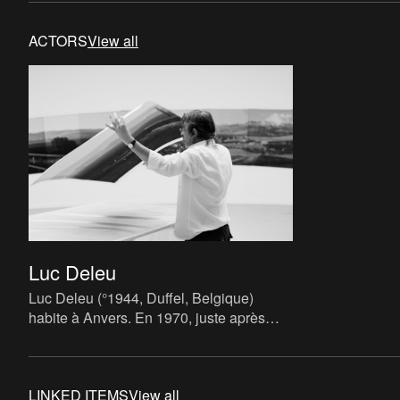
fonction muséale à
présente à Anve
ACTORS
View all
Luc Deleu
Luc Deleu (°1944, Duffel, Belgique)
habite à Anvers. En 1970, juste après
avoir obtenu son diplôme d'architecture, il
fonde à Anvers T.O.P. O
LINKED ITEMS
View all