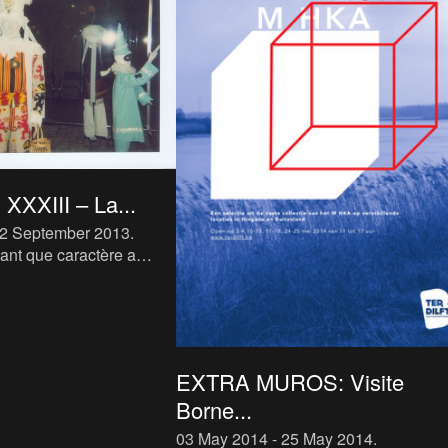
 XXXIII – La...
22 September 2013
.
tant que caractère a
ités de l’époque de la
KA : l’évaluation de la
-gar
EXTRA MUROS: Visite
Borne...
03 May 2014 - 25 May 2014
.