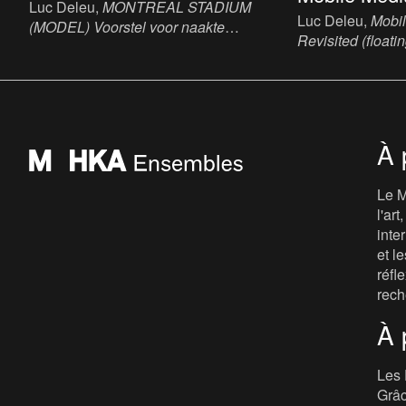
Luc Deleu,
MONTREAL STADIUM
Luc Deleu,
Mobil
(MODEL) Voorstel voor naakte
Revisited (floatin
Olympische spelen,1976 te Montreal
Mixed Media, wood
[Proposal for Naked Olympic Games in
110 x 60 x 25 cm
Montreal in 1976]
, 1976. Print, ink, paper,
114.5 x 99 cm.
À 
Le M
l'ar
inte
et le
réfl
rech
À 
Les 
Grâc