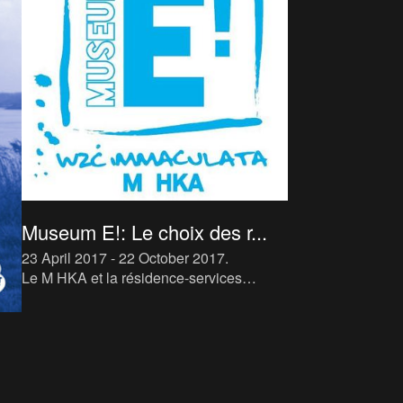
Museum E!: Le choix des r...
23 April 2017 - 22 October 2017
.
Le M HKA et la résidence-services
Immaculata ont développé un accord de
coopération durable au sujet de l’art
contemporain. Ce projet vise à