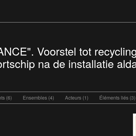
E". Voorstel tot recycling
tschip na de installatie al
s (6)
Ensembles (4)
Acteurs (1)
Éléments liés (3)