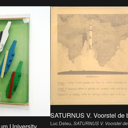
SATURNUS V. Voorstel de b
Luc Deleu,
SATURNUS V. Voorstel de
m University ...