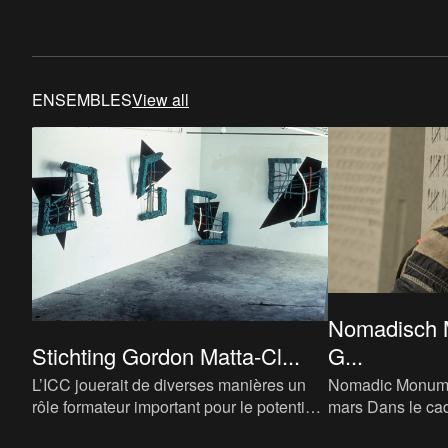
ENSEMBLES
View all
Nomadisch 
Stichting Gordon Matta-Cl...
G...
L’ICC jouerait de diverses manières un
Nomadic Monume
rôle formateur important pour le potentiel
mars Dans le cadre de l’exposition
de la collection. Flor Bex aspirait une
printanière we r