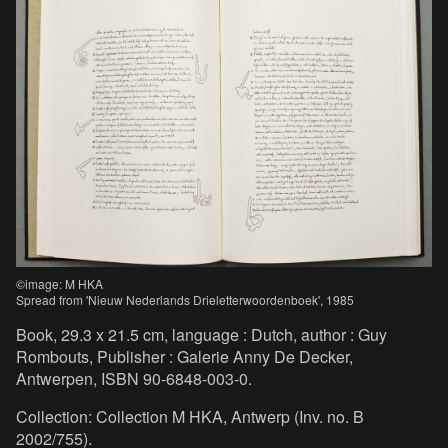
©image: M HKA
Spread from 'Nieuw Nederlands Drieletterwoordenboek', 1985
Book, 29.3 x 21.5 cm, language : Dutch, author : Guy
Rombouts, Publisher : Galerie Anny De Decker,
Antwerpen, ISBN 90-6848-003-0.
Collection: Collection M HKA, Antwerp (Inv. no. B
2002/755).