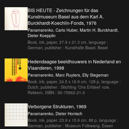
BIS HEUTE - Zeichnungen für das
Kunstmuseum Basel aus dem Karl A.
Burckhardt-Koechlin-Fonds, 1976
Panamarenko, Carlo Huber, Martin H. Burckhardt,
Dieter Koepplin
Book, ink, paper, 27.9 x 21.3 cm, language :
German, publisher : Kunsthalle Basel, Basel
Hedendaagse beeldhouwers in Nederland en
Vlaanderen, 1998
Panamarenko, Marc Ruyters, Elly Stegeman
Book, ink, paper, 24.5 x 16.9 cm, 128 p, language :
Dutch, publisher : Stichting 'Ons Erfdeel' vzw,
Rekkem, ISBN : 90-75862-21-0
Verborgene Strukturen, 1969
Panamarenko, Dieter Honisch
Book, ink, paper, 23.9 x 15.9 cm, 88 p, language :
German, publisher : Museum Folkwang, Essen