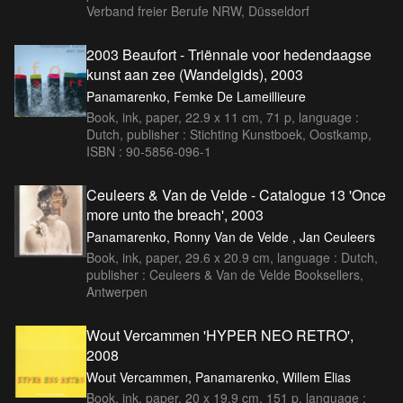
Verband freier Berufe NRW, Düsseldorf
2003 Beaufort - Triënnale voor hedendaagse
kunst aan zee (Wandelgids), 2003
Panamarenko, Femke De Lameillieure
Book, ink, paper, 22.9 x 11 cm, 71 p, language :
Dutch, publisher : Stichting Kunstboek, Oostkamp,
ISBN : 90-5856-096-1
Ceuleers & Van de Velde - Catalogue 13 'Once
more unto the breach', 2003
Panamarenko, Ronny Van de Velde , Jan Ceuleers
Book, ink, paper, 29.6 x 20.9 cm, language : Dutch,
publisher : Ceuleers & Van de Velde Booksellers,
Antwerpen
Wout Vercammen 'HYPER NEO RETRO',
2008
Wout Vercammen, Panamarenko, Willem Elias
Book, ink, paper, 20 x 19.9 cm, 151 p, language :