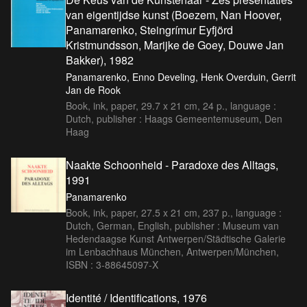
van eigentijdse kunst (Boezem, Nan Hoover,
Panamarenko, Steingrímur Eyfjörd
Kristmundsson, Marijke de Goey, Douwe Jan
Bakker), 1982
Panamarenko, Enno Develing, Henk Overduin, Gerrit
Jan de Rook
Book, ink, paper, 29.7 x 21 cm, 24 p., language :
Dutch, publisher : Haags Gemeentemuseum, Den
Haag
Naakte Schoonheid - Paradoxe des Alltags,
1991
Panamarenko
Book, ink, paper, 27.5 x 21 cm, 237 p., language :
Dutch, German, English, publisher : Museum van
Hedendaagse Kunst Antwerpen/Städtische Galerie
im Lenbachhaus München, Antwerpen/München,
ISBN : 3-88645097-X
Identité / Identifications, 1976