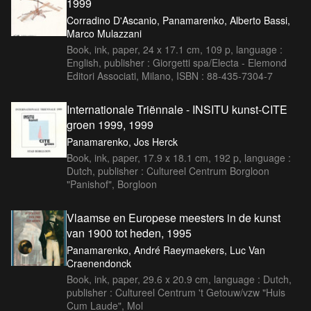
1999
Corradino D'Ascanio, Panamarenko, Alberto Bassi,
Marco Mulazzani
Book, ink, paper, 24 x 17.1 cm, 109 p, language :
English, publisher : Giorgetti spa/Electa - Elemond
Editori Associati, Milano, ISBN : 88-435-7304-7
Internationale Triënnale - INSITU kunst-CITE
groen 1999, 1999
Panamarenko, Jos Herck
Book, ink, paper, 17.9 x 18.1 cm, 192 p, language :
Dutch, publisher : Cultureel Centrum Borgloon
"Panishof", Borgloon
Vlaamse en Europese meesters in de kunst
van 1900 tot heden, 1995
Panamarenko, André Raeymaekers, Luc Van
Craenendonck
Book, ink, paper, 29.6 x 20.9 cm, language : Dutch,
publisher : Cultureel Centrum 't Getouw/vzw "Huis
Cum Laude", Mol