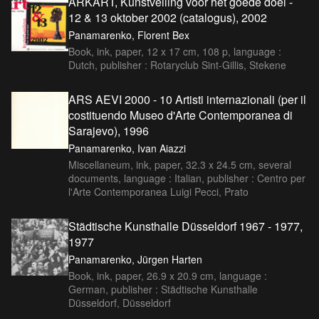
ARKART, Kunstveiling voor het goede doel -
12 & 13 oktober 2002 (catalogus), 2002
Panamarenko, Florent Bex
Book, ink, paper, 12 x 17 cm, 108 p, language :
Dutch, publisher : Rotaryclub Sint-Gillis, Stekene
ARS AEVI 2000 - 10 Artisti internazionali (per il
costituendo Museo d'Arte Contemporanea di
Sarajevo), 1996
Panamarenko, Ivan Aiazzi
Miscellaneum, ink, paper, 32.3 x 24.5 cm, several
documents, language : Italian, publisher : Centro per
l'Arte Contemporanea Luigi Pecci, Prato
Städtische Kunsthalle Düsseldorf 1967 - 1977,
1977
Panamarenko, Jürgen Harten
Book, ink, paper, 26.9 x 20.9 cm, language :
German, publisher : Städtische Kunsthalle
Düsseldorf, Düsseldorf