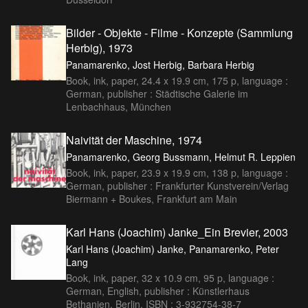
Bilder - Objekte - Filme - Konzepte (Sammlung
Herbig), 1973
Panamarenko, Jost Herbig, Barbara Herbig
Book, ink, paper, 24.4 x 19.9 cm, 175 p, language :
German, publisher : Städtische Galerie im
Lenbachhaus, München
Naivität der Maschine, 1974
Panamarenko, Georg Bussmann, Helmut R. Leppien
Book, ink, paper, 23.9 x 19.9 cm, 138 p, language :
German, publisher : Frankfurter Kunstverein/Verlag
Biermann + Boukes, Frankfurt am Main
Karl Hans (Joachim) Janke_Ein Brevier, 2003
Karl Hans (Joachim) Janke, Panamarenko, Peter
Lang
Book, ink, paper, 32 x 10.9 cm, 95 p, language :
German, English, publisher : Künstlerhaus
Bethanien, Berlin, ISBN : 3-932754-38-7