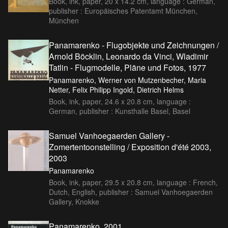
Book, ink, paper, 20 x 14.2 cm, language : German,
publisher : Europäisches Patentamt München,
München
Panamarenko - Flugobjekte und Zeichnungen /
Arnold Böcklin, Leonardo da Vinci, Wladimir
Tatlin - Flugmodelle, Pläne und Fotos, 1977
Panamarenko, Werner von Mutzenbecher, Maria
Netter, Felix Philipp Ingold, Dietrich Helms
Book, ink, paper, 24.6 x 20.8 cm, language :
German, publisher : Kunsthalle Basel, Basel
Samuel Vanhoegaerden Gallery -
Zomertentoonstelling / Exposition d'été 2003,
2003
Panamarenko
Book, ink, paper, 29.5 x 20.8 cm, language : French,
Dutch, English, publisher : Samuel Vanhoegaerden
Gallery, Knokke
Panamarenko, 2001