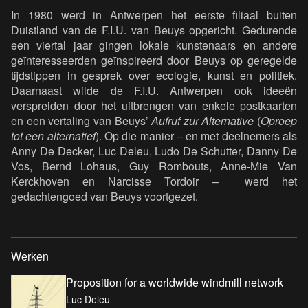
In 1980 werd in Antwerpen het eerste filiaal buiten
Duistland van de F.I.U. van Beuys opgericht. Gedurende
een viertal jaar gingen lokale kunstenaars en andere
geïnteresseerden geïnspireerd door Beuys op geregelde
tijdstippen in gesprek over ecologie, kunst en politiek.
Daarnaast wilde de F.I.U. Antwerpen ook ideeën
verspreiden door het uitbrengen van enkele postkaarten
en een vertaling van Beuys’
Aufruf zur Alternative
(
Oproep
tot een alternatief
). Op die manier – en met deelnemers als
Anny De Decker, Luc Deleu, Ludo De Schutter, Danny De
Vos, Bernd Lohaus, Guy Rombouts, Anne-Mie Van
Kerckhoven en Narcisse Tordoir – werd het
gedachtengoed van Beuys voortgezet.
Werken
Proposition for a worldwide windmill network
Luc Deleu