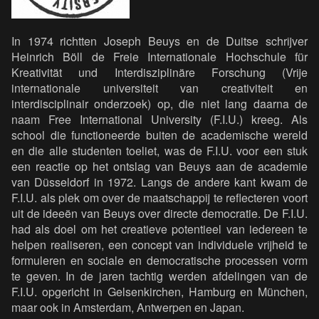
In 1974 richtten Joseph Beuys en de Duitse schrijver
Heinrich Böll de Freie Internationale Hochschule für
Kreativität und Interdisziplinäre Forschung (Vrije
internationale universiteit van creativiteit en
interdisciplinair onderzoek) op, die niet lang daarna de
naam Free International University (F.I.U.) kreeg. Als
school die functioneerde buiten de academische wereld
en die alle studenten toeliet, was de F.I.U. voor een stuk
een reactie op het ontslag van Beuys aan de academie
van Düsseldorf in 1972. Langs de andere kant kwam de
F.I.U. als plek om over de maatschappij te reflecteren voort
uit de ideeën van Beuys over directe democratie. De F.I.U.
had als doel om het creatieve potentieel van iedereen te
helpen realiseren, een concept van individuele vrijheid te
formuleren en sociale en democratische processen vorm
te geven. In de jaren tachtig werden afdelingen van de
F.I.U. opgericht in Gelsenkirchen, Hamburg en München,
maar ook in Amsterdam, Antwerpen en Japan.