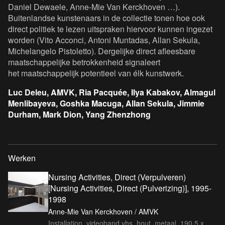
Daniel Dewaele, Anne-Mie Van Kerckhoven …).
Buitenlandse kunstenaars in de collectie tonen hoe ook
direct politiek te lezen uitspraken hiervoor kunnen ingezet
worden (Vito Acconci, Antoni Muntadas, Allan Sekula,
Michelangelo Pistoletto). Dergelijke direct afleesbare
maatschappelijke betrokkenheid signaleert
het maatschappelijk potentieel van élk kunstwerk.
Luc Deleu, AMVK, Ria Pacquée, Ilya Kabakov, Almagul
Menlibayeva, Goshka Macuga, Allan Sekula, Jimmie
Durham, Mark Dion, Yang Zhenzhong
Werken
Nursing Activities, Direct (Verpulveren)
[Nursing Activities, Direct (Pulverizing)], 1995-
1998
Anne-Mie Van Kerckhoven / AMVK
Installation, videoband vhs, hout, metaal, 190,5 x