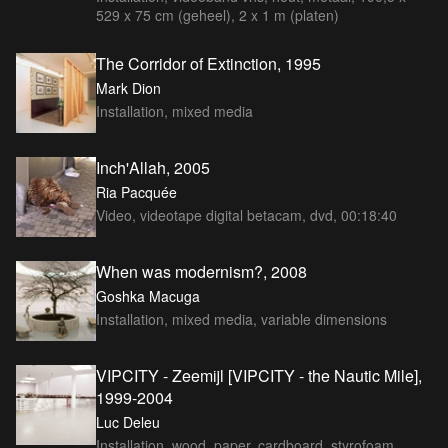
529 x 75 cm (geheel), 2 x 1 m (platen)
The Corridor of Extinction, 1995
Mark Dion
Installation, mixed media
Inch'Allah, 2005
Ria Pacquée
Video, videotape digital betacam, dvd, 00:18:40
When was modernism?, 2008
Goshka Macuga
Installation, mixed media, variable dimensions
VIPCITY - Zeemijl [VIPCITY - the Nautic Mile],
1999-2004
Luc Deleu
Installation, wood, paper, cardboard, styrofoam,