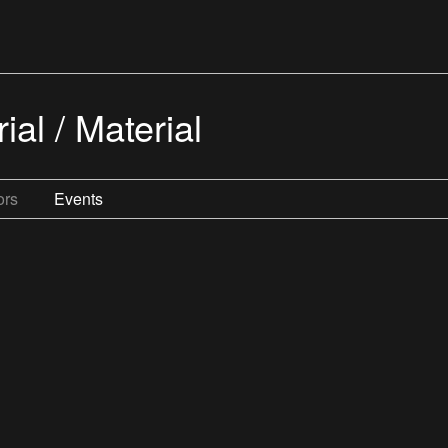
ial / Material
ors
Events