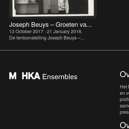
Joseph Beuys – Groeten va...
13 October 2017 - 21 January 2018
.
De tentoonstelling Joseph Beuys –
Groeten van de Euraziaat onderzoekt
zowel de activiteiten van Beuys in
Antwerpen in de jaren zestig en zeve
Ov
Het 
en v
prof
same
pres
Ov