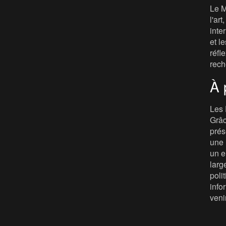
Le M
l'ar
inte
et le
réfl
rech
À 
Les 
Grâc
prés
une 
un e
larg
poli
info
veni