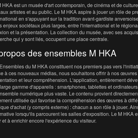
 HKA est un musée d'art contemporain, de cinéma et de culture v
t, aux artistes et au public. Le M HKA aspire à jouer un rôle de
rnational en s'appuyant sur la tradition avant-gardiste anversois
s enjeux sociétaux plus larges, entre l'international et le régional, 
exion et la présentation. La collection du musée, avec ses acqui
erche qui y sont liés, occupent une place centrale.
propos des ensembles M HKA
Ensembles du M HKA constituent nos premiers pas vers l'initiat
e à ces nouveaux médias, nous souhaitons offrir à nos œuvres u
entation et leur compréhension. L'application, entièrement dév
large gamme d'appareils : smartphones, tablettes et ordinateurs. 
nsemble numérique plus vaste. Le contenu provient directement
ement utilisée qui favorise la compréhension des œuvres à diffé
tique d'achat (y compris externe) : chacun a son rôle à jouer. Ain
rmative lorsqu'ils parcourent les salles d'exposition. Le M HKA 
r et à enrichir encore l'expérience du visiteur.