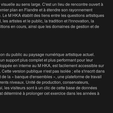
isuelle au sens large. C'est un lieu de rencontre ouvert à
 premier plan en Flandre et à étendre son rayonnement
e. Le M HKA établit des liens entre les questions artistiques
les artistes et le public, la tradition et l'innovation, la
sitions en cours, ainsi que les domaines de gestion et de
ion du public au paysage numérique artistique actuel.
n support plus complet et plus performant pour leur
eloppée en interne au M HKA, est facilement accessible sur
Cette version publique n'est pas isolée ; elle s'inscrit dans
 de la « banque d'ensembles », une plateforme de travail
rents niveaux. Unité de production, conservateurs,
si, les visiteurs sont à un clic de cette base de données
est déterminé à prolonger cet exercice dans les années à