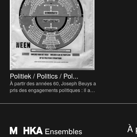
Politiek / Politics / Pol...
À partir des années 60, Joseph Beuys a
pris des engagements politiques : il a
participé à des manifestations, en a
organisé, a donné des conf
À 