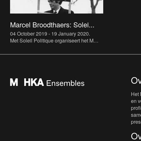
Marcel Broodthaers: Solei...
04 October 2019 - 19 January 2020
.
Met Soleil Politique organiseert het M
HKA de eerste overzichtstentoonstelling
van de Belgische sleutelkunstenaar
Marcel Broodthaers in zijn
Ov
Het 
en v
prof
same
pres
Ov