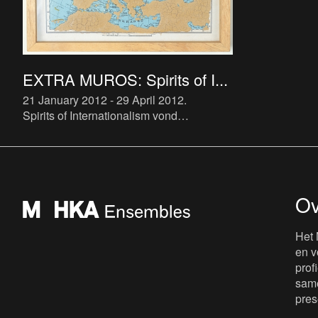
EXTRA MUROS: Spirits of I...
21 January 2012 - 29 April 2012
.
Spirits of Internationalism vond
tegelijkertijd plaats in het Van
Abbemuseum in Eindhoven en in het M
HKA. De tentoonstelling was een reflect
Ov
Het 
en v
prof
same
pres