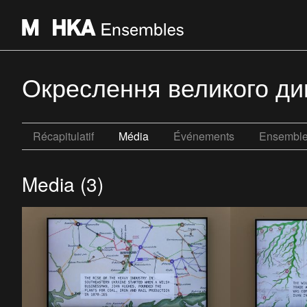
Окреслення великого дико
Récapitulatif
Média
Événements
Ensembl
Media (3)