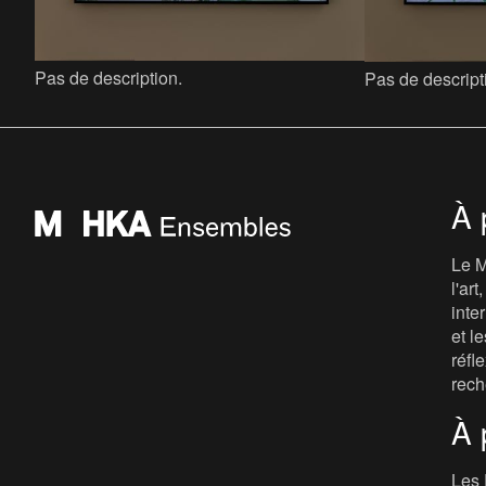
Pas de description.
Pas de descript
À 
Le M
l'ar
inte
et le
réfl
rech
À 
Les 