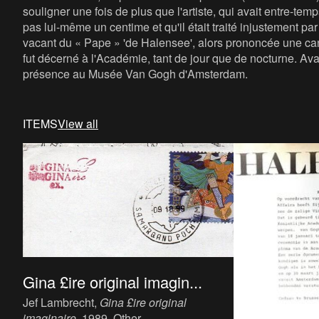
souligner une fois de plus que l'artiste, qui avait entre-temp
pas lui-même un centime et qu'il était traité injustement par 
vacant du « Pape » 'de Halensee', alors prononcée une ca
fut décerné à l'Académie, tant de jour que de nocturne. Avan
présence au Musée Van Gogh d'Amsterdam.
ITEMS
View all
Gina £ire original imagin...
Jef Lambrecht,
Gina £ire original
imaginaire
, 1989. Other.