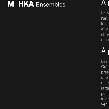
À 
Le M
l'ar
inte
et le
réfl
rech
À 
Les 
Grâc
prés
une 
un e
larg
poli
info
veni