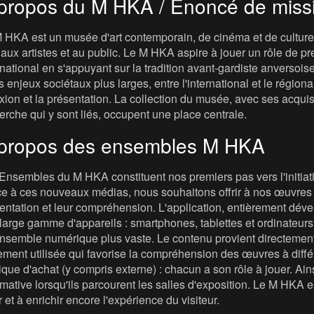
propos du M HKA / Énoncé de miss
 HKA est un musée d'art contemporain, de cinéma et de culture v
t, aux artistes et au public. Le M HKA aspire à jouer un rôle de
rnational en s'appuyant sur la tradition avant-gardiste anversois
s enjeux sociétaux plus larges, entre l'international et le régional, 
exion et la présentation. La collection du musée, avec ses acqui
erche qui y sont liés, occupent une place centrale.
propos des ensembles M HKA
Ensembles du M HKA constituent nos premiers pas vers l'initiat
e à ces nouveaux médias, nous souhaitons offrir à nos œuvres u
entation et leur compréhension. L'application, entièrement dév
large gamme d'appareils : smartphones, tablettes et ordinateurs. 
nsemble numérique plus vaste. Le contenu provient directement
ement utilisée qui favorise la compréhension des œuvres à diffé
tique d'achat (y compris externe) : chacun a son rôle à jouer. Ain
rmative lorsqu'ils parcourent les salles d'exposition. Le M HKA 
r et à enrichir encore l'expérience du visiteur.