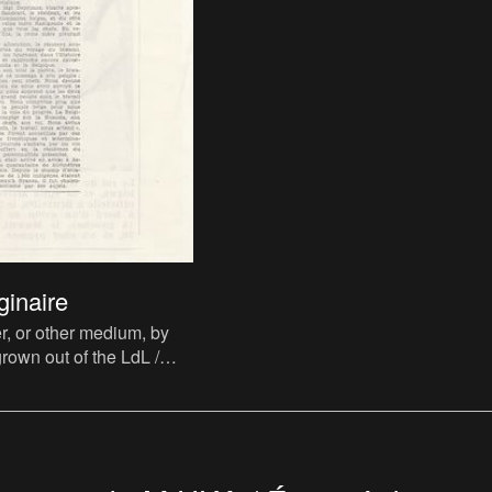
ginaire
, or other medium, by
rown out of the LdL /
it functions as
nel as well as