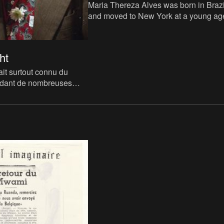
Maria Thereza Alves was born in Brazi
and moved to New York at a young ag
She has worked for the International
Indian Treaty Council in Ne
ht
ait surtout connu du
ndant de nombreuses
ue voix du service
 la radio BRT (Rad