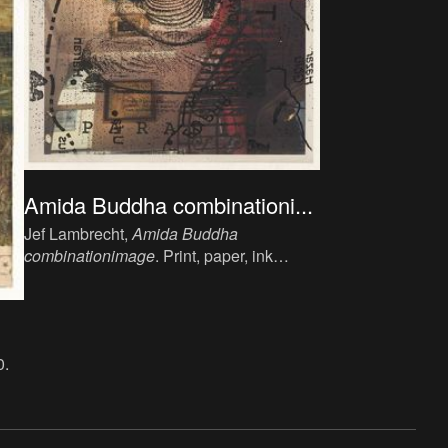
Amida Buddha combinationi...
Jef Lambrecht,
Amida Buddha
combinationimage
. Print, paper, ink
(printing), plastic, A3/ 42x30 cm.
0.