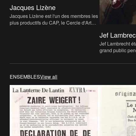
Jacques Lizène
Jacques Lizène est l'un des membres les
plus productifs du CAP, le Cercle d'Art
Prospectif liégeois, auquel appartenaient
Jef Lambrec
aussi Pierre Courto
Jef Lambrecht ét
grand public pe
années en tant q
d'information de
ENSEMBLES
View all