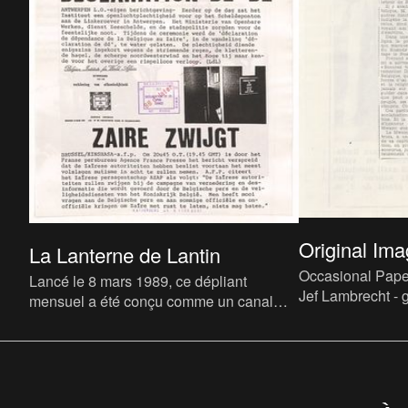
Original Ima
La Lanterne de Lantin
Occasional Paper
Lancé le 8 mars 1989, ce dépliant
Jef Lambrecht - g
mensuel a été conçu comme un canal
Orgaan tradition, 
d'information partagé, avec des
information chan
rédacteurs et des thèmes variés... il pe