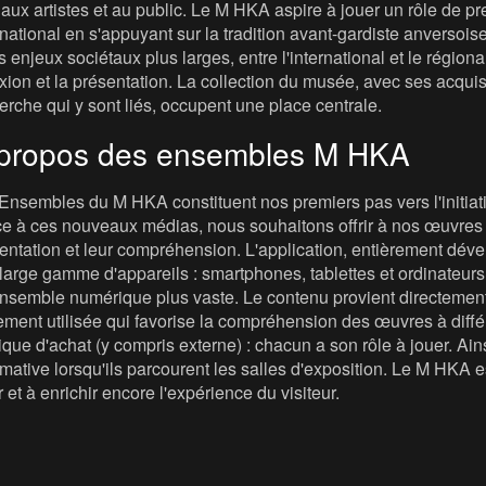
t, aux artistes et au public. Le M HKA aspire à jouer un rôle de
rnational en s'appuyant sur la tradition avant-gardiste anversois
s enjeux sociétaux plus larges, entre l'international et le régional, 
exion et la présentation. La collection du musée, avec ses acqui
erche qui y sont liés, occupent une place centrale.
propos des ensembles M HKA
Ensembles du M HKA constituent nos premiers pas vers l'initiat
e à ces nouveaux médias, nous souhaitons offrir à nos œuvres u
entation et leur compréhension. L'application, entièrement dév
large gamme d'appareils : smartphones, tablettes et ordinateurs. 
nsemble numérique plus vaste. Le contenu provient directement
ement utilisée qui favorise la compréhension des œuvres à diffé
tique d'achat (y compris externe) : chacun a son rôle à jouer. Ain
rmative lorsqu'ils parcourent les salles d'exposition. Le M HKA 
r et à enrichir encore l'expérience du visiteur.