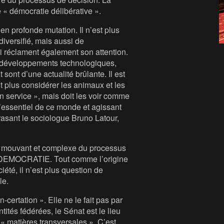
e « démocratie délibérative ».
en profonde mutation. Il n’est plus
iversifié, mais aussi de
réclament également son attention.
s développements technologiques,
 sont d’une actualité brûlante. Il est
t plus considérer les animaux et les
 service », mais doit les voir comme
’essentiel de ce monde et agissant
rasant le sociologue Bruno Latour,
us mouvant et complexe du processus
ERDEMOCRATIE. Tout comme l’origine
ciété, il n’est plus question de
le.
tation ». Elle ne le fait pas par
ités fédérées, le Sénat est le lieu
« matières transversales ». C’est