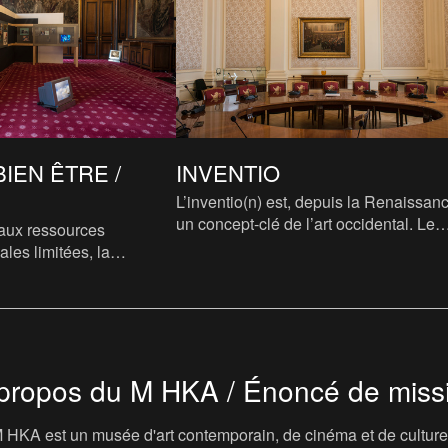
BIEN ÊTRE /
INVENTIO
L’inventio(n) est, depuis la Renaissan
un concept-clé de l’art occidental. Le
aux ressources
peintre, sculpteur, architecte, jadis arti
ales limitées, la
devient « ar
uilibre entre bien-être et
nde un examen con
propos du M HKA / Énoncé de miss
 HKA est un musée d'art contemporain, de cinéma et de culture v