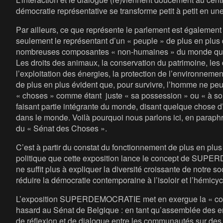
démocratie représentative se transforme petit à petit en un
Par ailleurs, ce que représente le parlement est également 
seulement le représentant d’un « peuple » de plus en plus d
nombreuses composantes « non-humaines » du monde qui 
Les droits des animaux, la conservation du patrimoine, le
l’exploitation des énergies, la protection de l’environnement
de plus en plus évident que, pour survivre, l’homme ne peu
« choses » comme étant juste « sa possession » ou « à son
faisant partie intégrante du monde, disant quelque chose d
dans le monde. Voilà pourquoi nous parlons ici, en paraph
du « Sénat des Choses ».
C’est à partir du constat du fonctionnement de plus en pl
politique que cette exposition lance le concept de SUP
ne suffit plus à expliquer la diversité croissante de notre so
réduire la démocratie contemporaine à l’isoloir et l’hémicyc
L’exposition SUPERDEMOCRATIE met en exergue la « con-cer
hasard au Sénat de Belgique : en tant qu’assemblée des ent
de réflexion et de dialogue entre les communautés sur des 