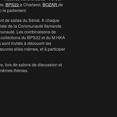
les,
BPS22
à Charleroi,
BOZAR
de
c le parlement.
ant de salles du Sénat. A chaque
 artiste de la Communauté flamande
ommunauté. Les combinaisons de
des collections du BPS22 et du M HKA
sont invités à découvrir les
s œuvres elles-mêmes, et à participer
re, lors de salons de discussion et
s mêmes thèmes.