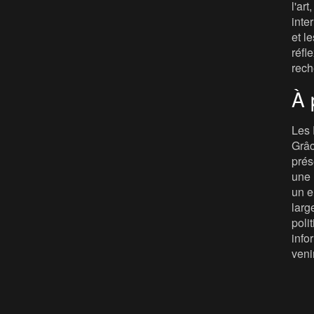
l'ar
inte
et le
réfl
rech
À 
Les 
Grâc
prés
une 
un e
larg
poli
info
veni