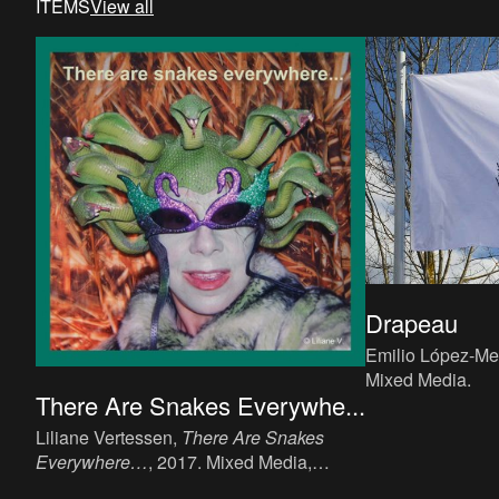
ITEMS
View all
Drapeau
Emilio López-M
Mixed Media.
There Are Snakes Everywhe...
Liliane Vertessen,
There Are Snakes
Everywhere…
, 2017. Mixed Media,
textile.