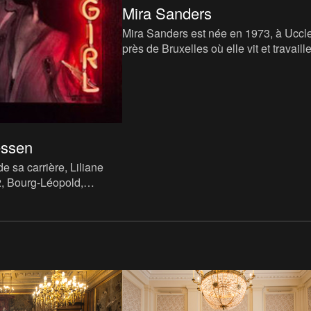
Mira Sanders
Mira Sanders est née en 1973, à Uccle
près de Bruxelles où elle vit et travaill
aujourd’hui, tout en enseignant à Sint
Lucas, à Bruxelles e
essen
e sa carrière, Liliane
, Bourg-Léopold,
e sa propre apparence
 photographies