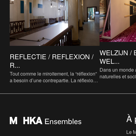
WELZIJN / 
REFLECTIE / REFLEXION /
WEL...
R...
Dans un monde 
Tout comme le miroitement, la “réflexion”
naturelles et soci
a besoin d’une contrepartie. La réflexion
recherche de l’éq
naît de la friction des rencontres et ne
prospérité dema
peut avoir lieu
À 
Le M