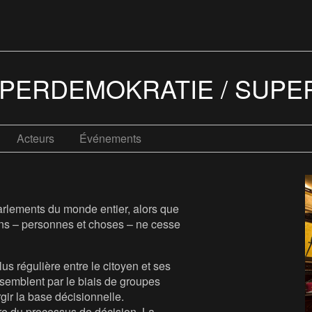
UPERDEMOKRATIE / SUP
Acteurs
Événements
 parlements du monde entier, alors que
ions – personnes et choses – ne cesse
s régulière entre le citoyen et ses
ssemblent par le biais de groupes
rgir la base décisionnelle.
tre du processus de décision. La