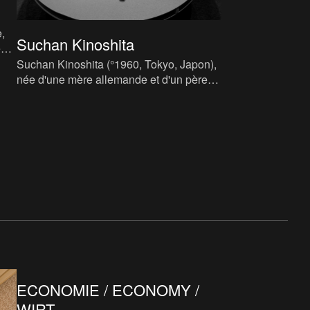
,
Suchan Kinoshita
e
Suchan Kinoshita (°1960, Tokyo, Japon),
née d'une mère allemande et d'un père
japonais, a travaillé dans une compagnie
théâtrale avant de dev
ECONOMIE / ECONOMY /
WIRT...