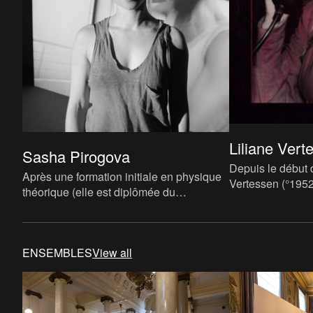
Liliane Vert
Sasha Pirogova
Depuis le début d
Après une formation initiale en physique
Vertessen (°1952
théorique (elle est diplômée du
Belgique) utilis
département de Physique de l’université
physique et des
d’État de Moscou en 2010), S
ENSEMBLES
View all