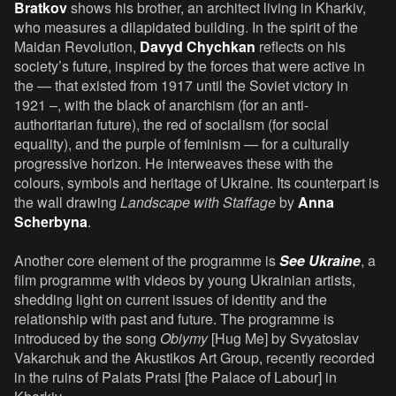
Bratkov
shows his brother, an architect living in Kharkiv,
who measures a dilapidated building. In the spirit of the
Maidan Revolution,
Davyd Chychkan
reflects on his
society’s future, inspired by the forces that were active in
the — that existed from 1917 until the Soviet victory in
1921 –, with the black of anarchism (for an anti-
authoritarian future), the red of socialism (for social
equality), and the purple of feminism — for a culturally
progressive horizon. He interweaves these with the
colours, symbols and heritage of Ukraine. Its counterpart is
the wall drawing
Landscape with Staffage
by
Anna
Scherbyna
.
Another core element of the programme is
See Ukraine
, a
film programme with videos by young Ukrainian artists,
shedding light on current issues of identity and the
relationship with past and future. The programme is
introduced by the song
Obiymy
[Hug Me] by Svyatoslav
Vakarchuk and the Akustikos Art Group, recently recorded
in the ruins of Palats Pratsi [the Palace of Labour] in