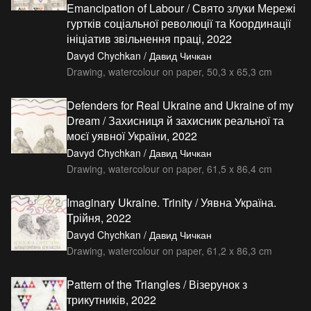
Emancipation of Labour / Свято злуки Мережі
гуртків соціальної революції та Координації
ініціатив звільнення праці, 2022
Davyd Chychkan / Давид Чичкан
Drawing, watercolour on paper, 50,3 x 65,3 cm
Defenders for Real Ukraine and Ukraine of my
Dream / Захисниця й захисник реальної та
моєї уявної України, 2022
Davyd Chychkan / Давид Чичкан
Drawing, watercolour on paper, 61,5 x 86,4 cm
Imaginary Ukraine. Trinity / Уявна Україна.
Трійня, 2022
Davyd Chychkan / Давид Чичкан
Drawing, watercolour on paper, 61,2 x 86,3 cm
Pattern of the Triangles / Візерунок з
трикутників, 2022