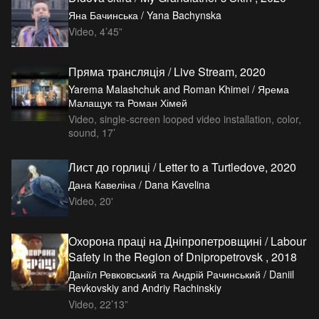
Яна Бачинська / Yana Bachynska
Video, 4’45”
Пряма трансляція / Live Stream, 2020
Yarema Malashchuk and Roman Khimei / Ярема
Малащук та Роман Хімей
Video, single-screen looped video installation, color,
sound, 17’
Лист до горлиці / Letter to a Turtledove, 2020
Дана Кавеліна / Dana Kavelina
Video, 20'
Охорона праці на Дніпропетровщині / Labour
Safety in the Region of Dnipropetrovsk , 2018
Даніїл Ревковський та Андрій Рачинський / Daniil
Revkovskiy and Andriy Rachinskiy
Video, 22’13”