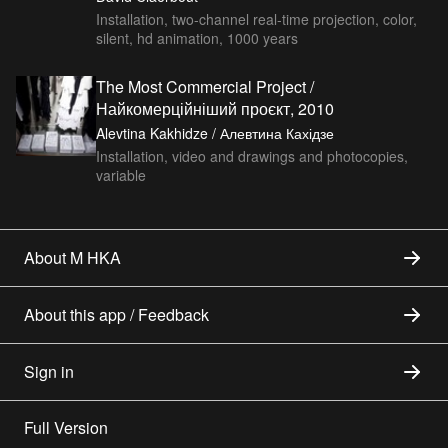
Installation, two-channel real-time projection, color,
silent, hd animation, 1000 years
The Most Commercial Project /
Найкомерційніший проєкт, 2010
Alevtina Kakhidze / Алевтина Кахідзе
Installation, video and drawings and photocopies,
variable
About M HKA
About this app / Feedback
Sign in
Full Version