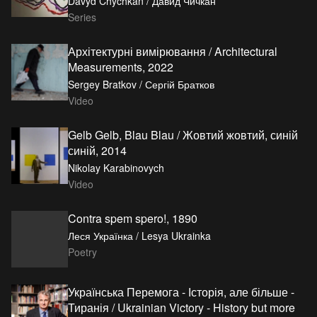
Davyd Chychkan / Давид Чичкан
Series
Архітектурні вимірювання / Architectural
Measurements, 2022
Sergey Bratkov / Сергій Братков
Video
Gelb Gelb, Blau Blau / Жовтий жовтий, синій
синій, 2014
Nikolay Karabinovych
Video
Contra spem spero!, 1890
Леся Українка / Lesya Ukrainka
Poetry
Українська Перемога - Історія, але більше -
Тиранія / Ukrainian Victory - History but more