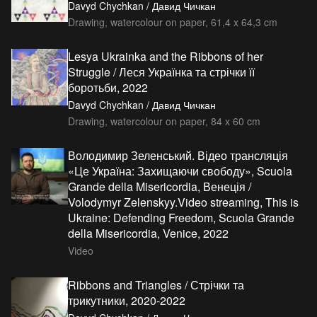
Davyd Chychkan / Давид Чичкан
Drawing, watercolour on paper, 61,4 x 64,3 cm
Lesya Ukrainka and the Ribbons of her
Struggle / Леся Українка та стрічки її
боротьби, 2022
Davyd Chychkan / Давид Чичкан
Drawing, watercolour on paper, 84 x 60 cm
Володимир Зеленський. Відео трансляція
«Це Україна: Захищаючи свободу», Scuola
Grande della Misericordia, Венеція /
Volodymyr Zelenskyy.Video streaming, This is
Ukraine: Defending Freedom, Scuola Grande
della Misericordia, Venice, 2022
Video
Ribbons and Triangles / Стрічки та
трикутники, 2020-2022